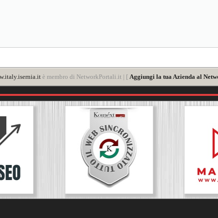
.italy.isernia.it
è membro di NetworkPortali.it | [
Aggiungi la tua Azienda al Netw