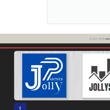
il Sito Web
www
❮