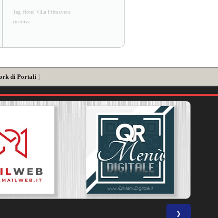
Tag Hotel Villa Primavera
ricettiva
ork di Portali
]
❯